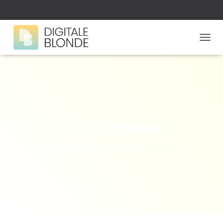
D
É
P
L
I
E
R
L
A
Datadock détouré
N
A
Publié par
Elvire Brugne
le
8 septembre 2021
V
I
G
A
T
I
O
N