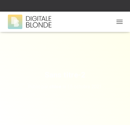
D
É
P
L
I
E
R
L
A
Sans titre-2
N
A
Publié par
chloe
le
15 octobre 2021
V
I
G
A
T
I
O
N