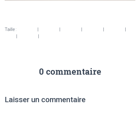
Taille :
150 × 150
|
300 × 300
|
750 × 750
|
750 × 750
|
922 × 922
|
922
× 922
|
360 × 240
|
922 × 922
0 commentaire
Laisser un commentaire