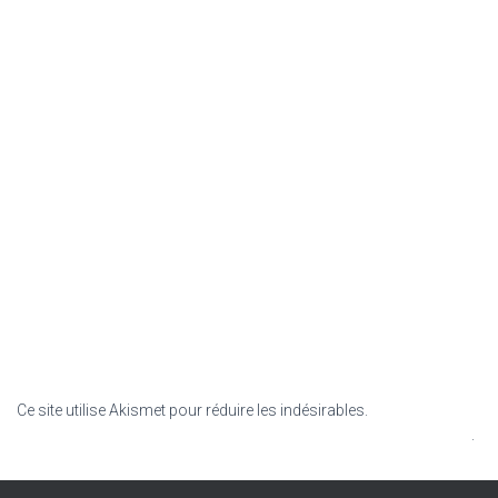
Ce site utilise Akismet pour réduire les indésirables.
En savoir plus
sur la façon dont les données de vos commentaires sont traitées
.