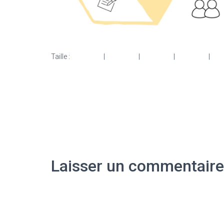
Taille :
150 × 150
|
300 × 108
|
750 × 270
|
750 × 270
|
153
Laisser un commentaire