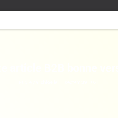
te article B2B bonne ver
Publié par
chloe
le
15 septembre 2021