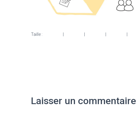
Taille :
150 × 150
|
300 × 108
|
750 × 270
|
750 × 270
|
153
Laisser un commentaire