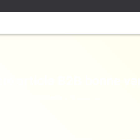
ête article B2B bonne ve
Publié par
chloe
le
15 septembre 2021