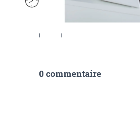
6 × 553
|
2048 × 737
|
360 × 240
|
2560 × 922
0 commentaire