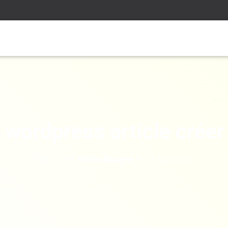
 wordpress article créer
Publié par
Elvire Brugne
le
16 juin 2021