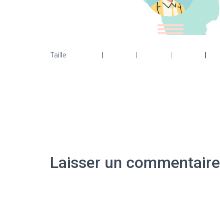
Taille :
150 × 150
|
300 × 108
|
750 × 270
|
750 × 270
|
153
Laisser un commentaire