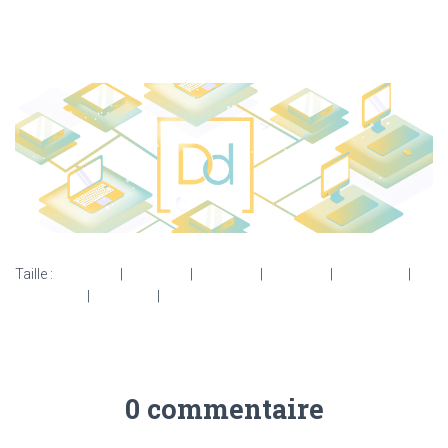
Taille :
150 × 150
|
300 × 108
|
750 × 270
|
750 × 270
|
1536 × 553
|
2048 × 737
|
360 × 240
|
3000 × 1080
0 commentaire