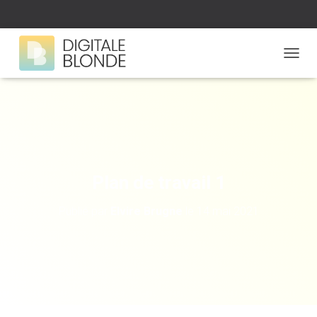
D
É
P
L
I
E
R
L
A
Plan de travail 1
N
A
Publié par
Elvire Brugne
le
14 mai 2021
V
I
G
A
T
I
O
N