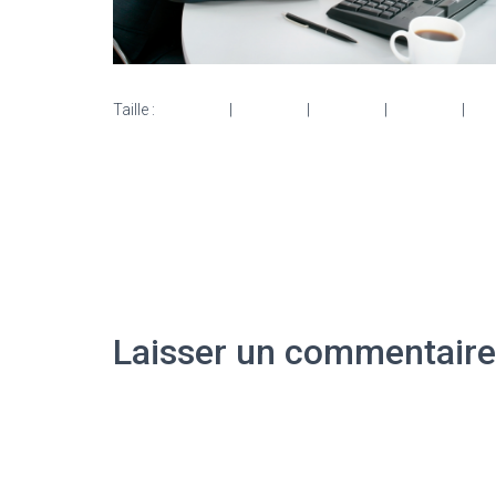
Taille :
150 × 150
|
300 × 104
|
750 × 261
|
750 × 261
|
153
Laisser un commentaire