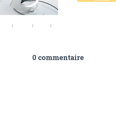
6 × 534
|
2048 × 713
|
360 × 240
|
2650 × 922
0 commentaire