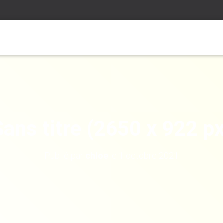
Sans titre (2650 x 922 px
Publié par
chloe
le
1 octobre 2021