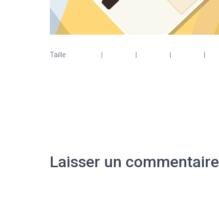
Taille :
150 × 150
|
300 × 108
|
750 × 270
|
750 × 270
|
153
Laisser un commentaire