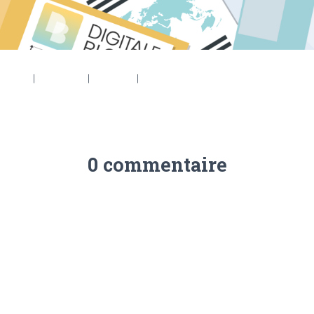
6 × 553
|
2048 × 737
|
360 × 240
|
3000 × 1080
0 commentaire