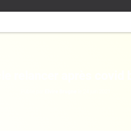
cle relancer après covid 
Publié par
Elvire Brugne
le
24 juin 2021