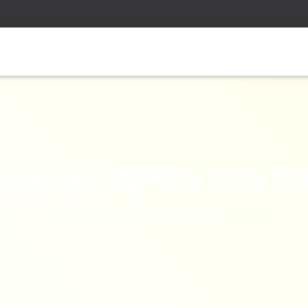
isuel wordpress sans tit
Publié par
Elvire Brugne
le
5 juillet 2021